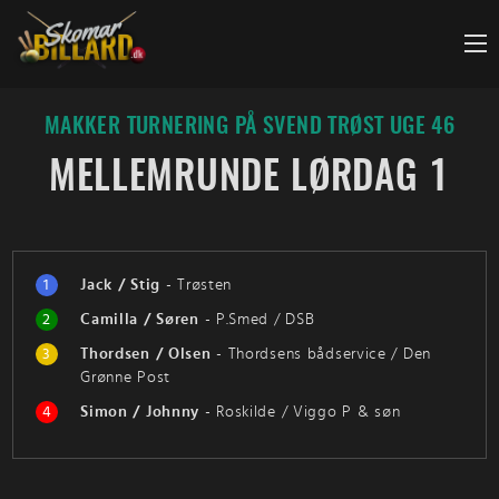
Fortsæt
til
indhold
MAKKER TURNERING PÅ SVEND TRØST UGE 46
MELLEMRUNDE LØRDAG 1
1
Jack / Stig
-
Trøsten
2
Camilla / Søren
-
P.Smed / DSB
3
Thordsen / Olsen
-
Thordsens bådservice / Den
Grønne Post
4
Simon / Johnny
-
Roskilde / Viggo P & søn