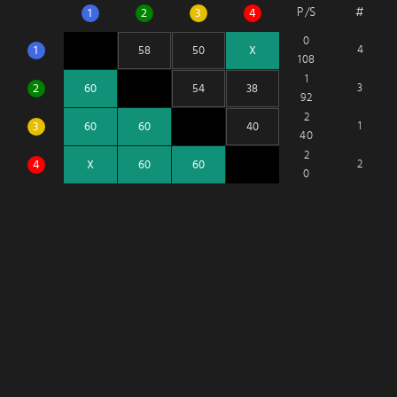
P/S
#
1
2
3
4
0
1
4
108
1
2
3
92
2
3
1
40
2
4
2
0