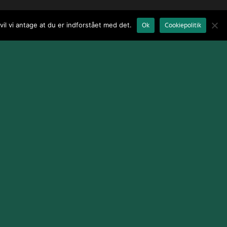
il vi antage at du er indforstået med det.
Ok
Cookiepolitik
Terms and Conditions
|
Cookie Policy