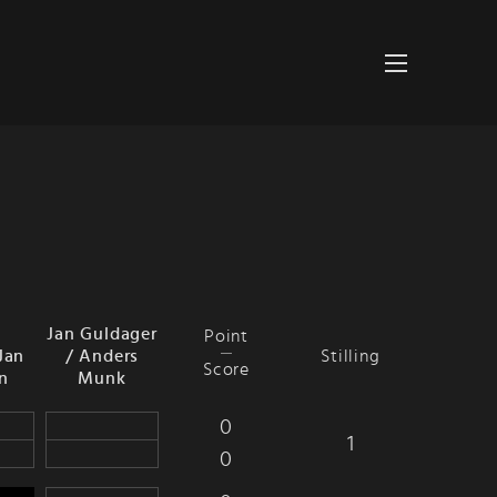
Jan Guldager
Point
Jan
/ Anders
Stilling
Score
n
Munk
0
1
0