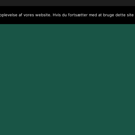
 oplevelse af vores website. Hvis du fortsætter med at bruge dette site v
 / webGenius
.
|
Skomarbillard, 2026 Alle rettigheder reserveret
|