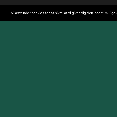
Vi anvender cookies for at sikre at vi giver dig den bedst mulige
Design og udvikling af
Jeppe Risum