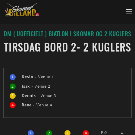
Fortsæt
til
indhold
DM ( UOFFICIELT ) BIATLON I SKOMAR OG 2 KUGLERS
TIRSDAG BORD 2- 2 KUGLERS
1
Kevin
-
Venue 1
2
Isak
-
Venue 2
3
Dennis
-
Venue 3
4
Rene
-
Venue 4
P/S
#
1
2
3
4