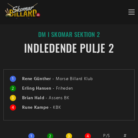
Fortsæt
til
indhold
DM I SKOMAR SEKTION 2
INDLEDENDE PULJE 2
1
Rene Günther
-
Morsø Billard Klub
2
Erling Hansen
-
Friheden
3
Brian Hald
-
Assens BK
4
Rune Kampe
-
KBK
P/S
#
1
2
3
4