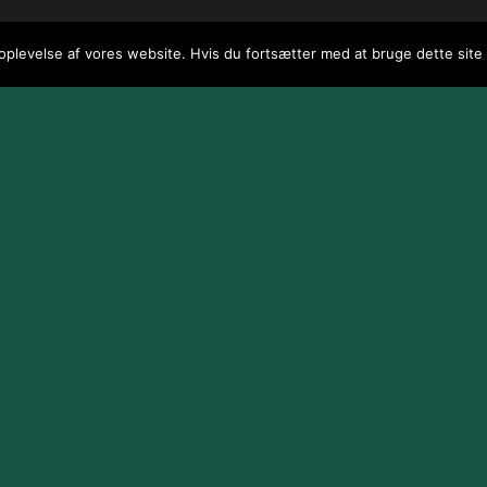
 oplevelse af vores website. Hvis du fortsætter med at bruge dette site v
 / webGenius
.
|
Skomarbillard, 2026 Alle rettigheder reserveret
|