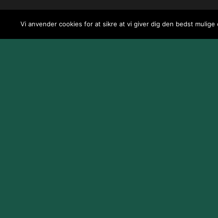
Vi anvender cookies for at sikre at vi giver dig den bedst mulige
Design og udvikling af
Jeppe Risum