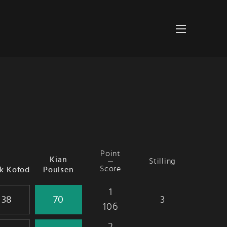
Point
Kian
Stilling
Score
nk Kofod
Poulsen
1
3
106
2