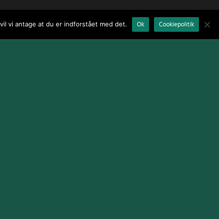
il vi antage at du er indforstået med det.
Ok
Cookiepolitik
Terms and Conditions
|
Cookie Policy