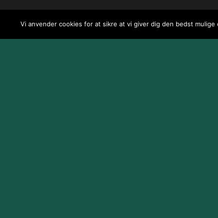
Vi anvender cookies for at sikre at vi giver dig den bedst mulige
Design og udvikling af
Jeppe Risum