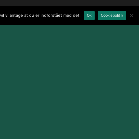
il vi antage at du er indforstået med det.
Ok
Cookiepolitik
Terms and Conditions
|
Cookie Policy