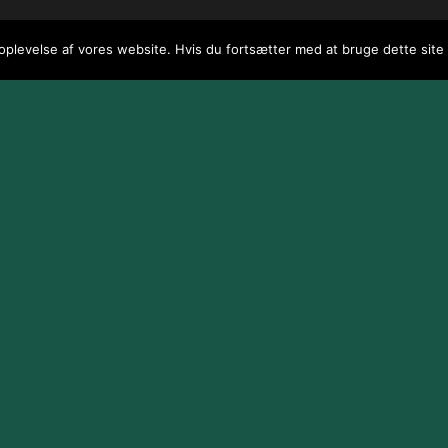
 oplevelse af vores website. Hvis du fortsætter med at bruge dette site v
 / webGenius
.
|
Skomarbillard, 2026 Alle rettigheder reserveret
|