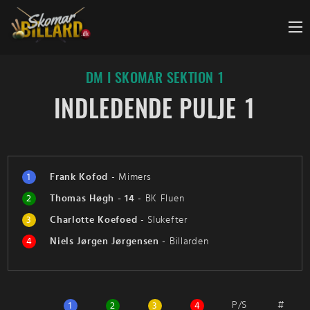
Fortsæt
til
indhold
DM I SKOMAR SEKTION 1
INDLEDENDE PULJE 1
1
Frank Kofod
-
Mimers
2
Thomas Høgh - 14
-
BK Fluen
3
Charlotte Koefoed
-
Slukefter
4
Niels Jørgen Jørgensen
-
Billarden
P/S
#
1
2
3
4