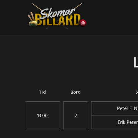
Fortsæt
til
indhold
Tid
Bord
S