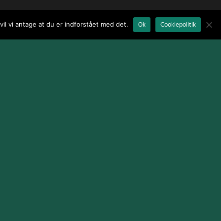
il vi antage at du er indforstået med det.
Ok
Cookiepolitik
Terms and Conditions
|
Cookie Policy