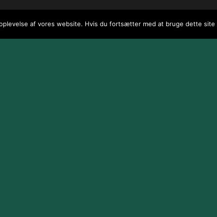
 oplevelse af vores website. Hvis du fortsætter med at bruge dette site v
 / webGenius
.
|
Skomarbillard, 2026 Alle rettigheder reserveret
|