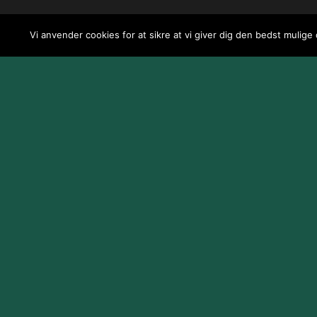
Vi anvender cookies for at sikre at vi giver dig den bedst mulige
Design og udvikling af
Jeppe Risum