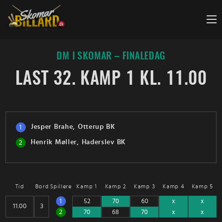
Fortsæt
til
indhold
DM I SKOMAR – FINALEDAG
LAST 32. KAMP 1 KL. 11.00
Jesper Brahe, Otterup BK
1
Henrik Møller, Haderslev BK
2
Tid
Bord
Spillere
Kamp 1
Kamp 2
Kamp 3
Kamp 4
Kamp 5
1
2