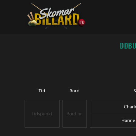
Fortsæt
til
indhold
DDBU
Tid
Bord
S