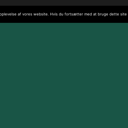
 oplevelse af vores website. Hvis du fortsætter med at bruge dette site v
 / webGenius
.
|
Skomarbillard, 2026 Alle rettigheder reserveret
|