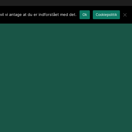
il vi antage at du er indforstået med det.
Ok
Cookiepolitik
Terms and Conditions
|
Cookie Policy