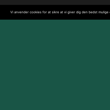
Vi anvender cookies for at sikre at vi giver dig den bedst mulige
Design og udvikling af
Jeppe Risum