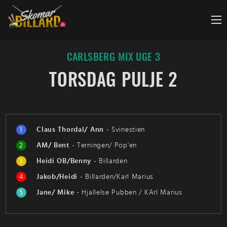
Fortsæt
til
indhold
CARLSBERG MIX UGE 3
TORSDAG PULJE 2
1
Claus Thordal/ Ann
-
Svinestien
2
AM/ Bent
-
Terningen/ Pop'en
3
Heidi OB/Benny
-
Billarden
4
Jakob/Heidi
-
Billarden/Karl Marius
5
Jane/ Mike
-
Hjallelse Pubben / KArl Marius