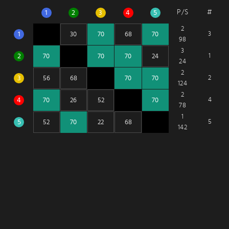
P/S
#
1
2
3
4
5
2
1
3
98
3
2
1
24
2
3
2
124
2
4
4
78
1
5
5
142