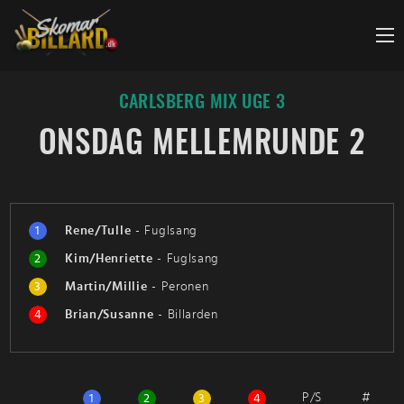
Fortsæt
til
indhold
CARLSBERG MIX UGE 3
ONSDAG MELLEMRUNDE 2
1
Rene/Tulle
-
Fuglsang
2
Kim/Henriette
-
Fuglsang
3
Martin/Millie
-
Peronen
4
Brian/Susanne
-
Billarden
P/S
#
1
2
3
4