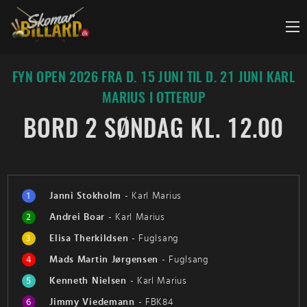
Fortsæt
til
indhold
FYN OPEN 2026 FRA D. 15 JUNI TIL D. 21 JUNI KARL
MARIUS I OTTERUP
BORD 2 SØNDAG KL. 12.00
1
Janni Stokholm
-
Karl Marius
2
Andrei Boar
-
Karl Marius
3
Elisa Therkildsen
-
Fuglsang
4
Mads Martin Jørgensen
-
Fuglsang
5
Kenneth Nielsen
-
Karl Marius
6
Jimmy Viedemann
-
FBK84