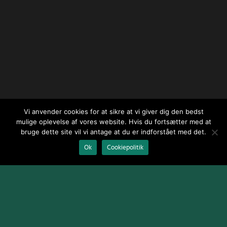
Vi anvender cookies for at sikre at vi giver dig den bedst
mulige oplevelse af vores website. Hvis du fortsætter med at
bruge dette site vil vi antage at du er indforstået med det.
Ok
Cookiepolitik
Design og udvikling af
Jeppe Risum / webGenius
.
|
Skomarbillard,
2026 Alle rettigheder reserveret
|
Terms and Conditions
|
Cookie
Policy