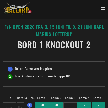
Fortsæt
til
indhold
FYN OPEN 2026 FRA D. 15 JUNI TIL D. 21 JUNI KARL
MARIUS I OTTERUP
BORD 1 KNOCKOUT 2
Brian Berntsen Nøglen
1
Joe Andersen - BumsenBrügge BK
2
Tid
Bord
Spillere
Kamp 1
Kamp 2
Kamp 3
Kamp 4
Kamp 5
1