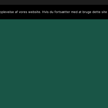
 oplevelse af vores website. Hvis du fortsætter med at bruge dette site v
 / webGenius
.
|
Skomarbillard, 2026 Alle rettigheder reserveret
|