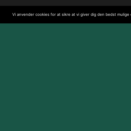
Vi anvender cookies for at sikre at vi giver dig den bedst mulige
Design og udvikling af
Jeppe Risum