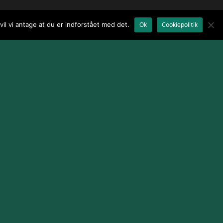
il vi antage at du er indforstået med det.
Ok
Cookiepolitik
Terms and Conditions
|
Cookie Policy