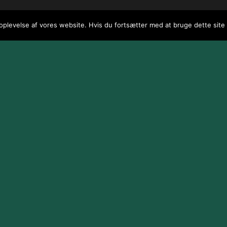
 oplevelse af vores website. Hvis du fortsætter med at bruge dette site v
 / webGenius
.
|
Skomarbillard, 2026 Alle rettigheder reserveret
|