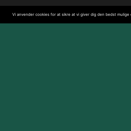
Vi anvender cookies for at sikre at vi giver dig den bedst mulige
Design og udvikling af
Jeppe Risum