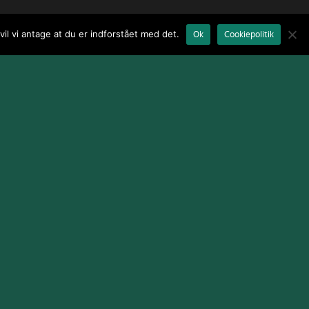
il vi antage at du er indforstået med det.
Ok
Cookiepolitik
Terms and Conditions
|
Cookie Policy